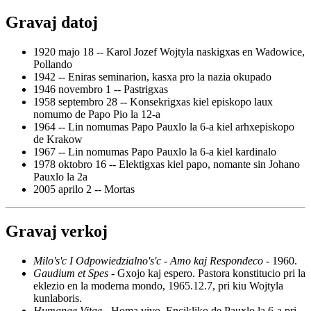
Gravaj datoj
1920 majo 18 -- Karol Jozef Wojtyla naskigxas en Wadowice,
Pollando
1942 -- Eniras seminarion, kasxa pro la nazia okupado
1946 novembro 1 -- Pastrigxas
1958 septembro 28 -- Konsekrigxas kiel episkopo laux
nomumo de Papo Pio la 12-a
1964 -- Lin nomumas Papo Pauxlo la 6-a kiel arhxepiskopo
de Krakow
1967 -- Lin nomumas Papo Pauxlo la 6-a kiel kardinalo
1978 oktobro 16 -- Elektigxas kiel papo, nomante sin Johano
Pauxlo la 2a
2005 aprilo 2 -- Mortas
Gravaj verkoj
Milo's'c I Odpowiedzialno's'c
-
Amo kaj Respondeco
- 1960.
Gaudium et Spes
- Gxojo kaj espero. Pastora konstitucio pri la
eklezio en la moderna mondo, 1965.12.7, pri kiu Wojtyla
kunlaboris.
Humanae Vitae
- Homa vivo. Encikliko de Pauxlo la 6-a pri