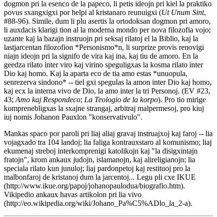
dogmon pri la esenco de la papeco, li petis ideojn pri kiel la praktiko
povus sxangxigxi por helpi al kristanaro reunuigxi (
Ut Unum Sint
,
#88-96). Simile, dum li plu asertis la ortodoksan dogmon pri amoro,
li auxdacis klarigi tion al la moderna mondo per nova filozofia vojo;
uzante kaj la bazajn instruojn pri seksaj rilatoj el la Biblio, kaj la
lastjarcentan filozofion *Personismo*n, li surprize provis renovigi
niajn ideojn pri la signifo de vira kaj ina, kaj tiu de amoro. En la
geedza rilato inter viro kaj virino speguligxas la kosma rilato inter
Dio kaj homo. Kaj la aparta eco de tia amo estas *unuopula,
senrezerva sindono* -- tiel gxi spegulas la amon inter Dio kaj homo,
kaj ecx la interna vivo de Dio, la amo inter la tri Personoj. (EV #23,
43;
Amo kaj Respondeco
;
La Teologio de la korpo
). Pro tio mirige
komprenebligxas la sxajne strangaj, arbitraj malpermesoj, pro kiuj
iuj nomis Johanon Pauxlon "konservativulo".
Mankas spaco por paroli pri liaj aliaj gravaj instruajxoj kaj faroj -- lia
vojagxado tra 104 landoj; lia faliga kontrauxstaro al komunismo; liaj
ekumenaj streboj interkomprenigi katolikojn kaj "la disigxintajn
fratojn", krom ankaux judojn, islamanojn, kaj alireligianojn; lia
speciala rilato kun junuloj; liaj pardonpetoj kaj restituoj pro la
malbonfaroj de kristanoj dum la jarcentoj... Legu pli cxe IKUE
(http://www.ikue.org/papoj/johanopaulodua/biografio.htm).
Vikipedio ankaux havas artikolon pri lia vivo
(http://eo.wikipedia.org/wiki/Johano_Pa%C5%ADlo_la_2-a).