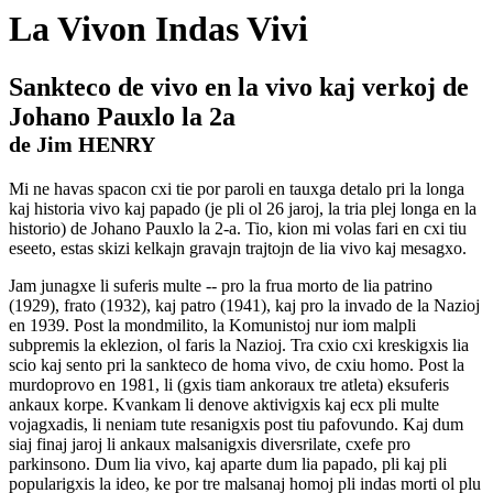
La Vivon Indas Vivi
Sankteco de vivo en la vivo kaj verkoj de
Johano Pauxlo la 2a
de Jim HENRY
Mi ne havas spacon cxi tie por paroli en tauxga detalo pri la longa
kaj historia vivo kaj papado (je pli ol 26 jaroj, la tria plej longa en la
historio) de Johano Pauxlo la 2-a. Tio, kion mi volas fari en cxi tiu
eseeto, estas skizi kelkajn gravajn trajtojn de lia vivo kaj mesagxo.
Jam junagxe li suferis multe -- pro la frua morto de lia patrino
(1929), frato (1932), kaj patro (1941), kaj pro la invado de la Nazioj
en 1939. Post la mondmilito, la Komunistoj nur iom malpli
subpremis la eklezion, ol faris la Nazioj. Tra cxio cxi kreskigxis lia
scio kaj sento pri la sankteco de homa vivo, de cxiu homo. Post la
murdoprovo en 1981, li (gxis tiam ankoraux tre atleta) eksuferis
ankaux korpe. Kvankam li denove aktivigxis kaj ecx pli multe
vojagxadis, li neniam tute resanigxis post tiu pafovundo. Kaj dum
siaj finaj jaroj li ankaux malsanigxis diversrilate, cxefe pro
parkinsono. Dum lia vivo, kaj aparte dum lia papado, pli kaj pli
popularigxis la ideo, ke por tre malsanaj homoj pli indas morti ol plu