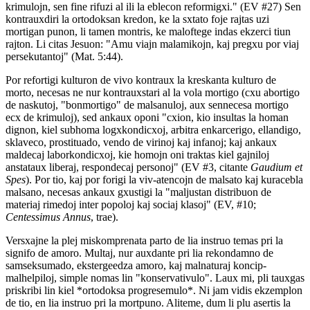
krimulojn, sen fine rifuzi al ili la eblecon reformigxi." (EV #27) Sen
kontrauxdiri la ortodoksan kredon, ke la sxtato foje rajtas uzi
mortigan punon, li tamen montris, ke maloftege indas ekzerci tiun
rajton. Li citas Jesuon: "Amu viajn malamikojn, kaj pregxu por viaj
persekutantoj" (Mat. 5:44).
Por refortigi kulturon de vivo kontraux la kreskanta kulturo de
morto, necesas ne nur kontrauxstari al la vola mortigo (cxu abortigo
de naskutoj, "bonmortigo" de malsanuloj, aux sennecesa mortigo
ecx de krimuloj), sed ankaux oponi "cxion, kio insultas la homan
dignon, kiel subhoma logxkondicxoj, arbitra enkarcerigo, ellandigo,
sklaveco, prostituado, vendo de virinoj kaj infanoj; kaj ankaux
maldecaj laborkondicxoj, kie homojn oni traktas kiel gajniloj
anstataux liberaj, respondecaj personoj" (EV #3, citante
Gaudium et
Spes
). Por tio, kaj por forigi la viv-atencojn de malsato kaj kuracebla
malsano, necesas ankaux gxustigi la "maljustan distribuon de
materiaj rimedoj inter popoloj kaj sociaj klasoj" (EV, #10;
Centessimus Annus
, trae).
Versxajne la plej miskomprenata parto de lia instruo temas pri la
signifo de amoro. Multaj, nur auxdante pri lia rekondamno de
samseksumado, ekstergeedza amoro, kaj malnaturaj koncip-
malhelpiloj, simple nomas lin "konservativulo". Laux mi, pli tauxgas
priskribi lin kiel *ortodoksa progresemulo*. Ni jam vidis ekzemplon
de tio, en lia instruo pri la mortpuno. Aliteme, dum li plu asertis la