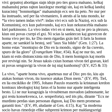
vivi: gepatroj abortigas siajn idojn pro ties grava malsano, kelkaj
malsanuloj petas rajton lauxlegxe mortigi sin, kaj en kelkaj landoj
kuracistoj "bonmortigas" malsanulojn ecx sen tia peto. Ne nur per
lia instruado, sed per lia vivmaniero, li atestis al la tuta mondo, ke
*la vivo tamen indas vivi*: indas vivi ecx sub la Nazioj, ecx sub la
Komunistoj, ecx kun pafovundo, kaj ecx kun nekuracebla malsano
kiel parkinsono. La vivo indas vivi en si mem, kaj ne pro ia plezuro,
kiun oni povas cxerpi el gxi. Ni scias la sanktecon kaj gravecon de
homa vivo per tio, ke Dio mem rigardas gxin tiel: li faris la homon
aparte, ne samkiel la bestoj, sed "laux Sia bildo" (Gen. 1:27). La
homo estas "montrajxo de Dio en la mondo, signo de lia cxeesto,
spuro de lia gloro" (
Evangelium Vitae
, #34). Kaj ne nur tio, sed
kiam ni estis distrancxinta nin de Dio, li mem homigxis kaj mortis
por revivigi nin. Se Jesuo taksis cxiun homan vivon tiel gravan, kiel
ni povas sengravigi la vivon de iuj niaj kunhomoj? (EV, #25 & 33)
La vivo, "aparte homa vivo, apartenas nur al Dio: pro tio, kiu ajn
atakas homan vivon, tiu iusence atakas Dion mem." (EV, #9). Tiel,
en lia encikliko de 1995, Johano Pauxlo reasertis la kristanan kredon
kontraux ideologioj kiuj farus el la homo nur aparte inteligenta
besto. Li ne nur kuragxigis la vivsubtenan movadon (admonante, ke
gxi restu konsekvenca, t.e. senperforta), sed iris plu, dirante "Ecx ne
murdinto perdas sian personan dignon, kaj Dio mem promesas
garantii tion." (EV, #9, aludante al Gen. 4:15). Kaj "la moderna
socio havas rimedojn efike subpremi krimon per maldangxerigi