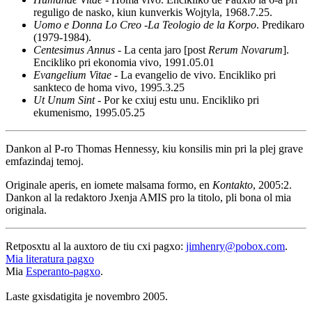
reguligo de nasko, kiun kunverkis Wojtyla, 1968.7.25.
Uomo e Donna Lo Creo
-
La Teologio de la Korpo
. Predikaro
(1979-1984).
Centesimus Annus
- La centa jaro [post
Rerum Novarum
].
Encikliko pri ekonomia vivo, 1991.05.01
Evangelium Vitae
- La evangelio de vivo. Encikliko pri
sankteco de homa vivo, 1995.3.25
Ut Unum Sint
- Por ke cxiuj estu unu. Encikliko pri
ekumenismo, 1995.05.25
Dankon al P-ro Thomas Hennessy, kiu konsilis min pri la plej grave
emfazindaj temoj.
Originale aperis, en iomete malsama formo, en
Kontakto
, 2005:2.
Dankon al la redaktoro Jxenja AMIS pro la titolo, pli bona ol mia
originala.
Retposxtu al la auxtoro de tiu cxi pagxo:
jimhenry@pobox.com
.
Mia literatura pagxo
Mia
Esperanto-pagxo
.
Laste gxisdatigita je novembro 2005.